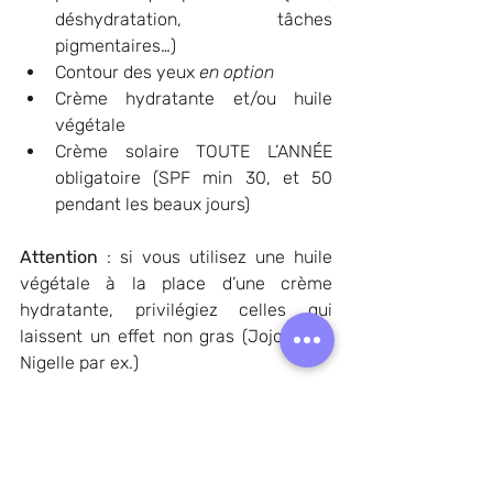
déshydratation, tâches 
pigmentaires…)
Contour des yeux 
en option
Crème hydratante et/ou huile 
végétale
Crème solaire TOUTE L’ANNÉE 
obligatoire (SPF min 30, et 50 
pendant les beaux jours)
Attention
 : si vous utilisez une huile 
végétale à la place d’une crème 
hydratante, privilégiez celles qui 
laissent un effet non gras (Jojoba VS 
Nigelle par ex.)
L'HUILE VÉGÉTALE POUR SE 
MASSER LE VISAGE
Lorsque je vous masse le visage
, 