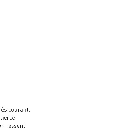
rès courant, 
tierce 
on ressent 