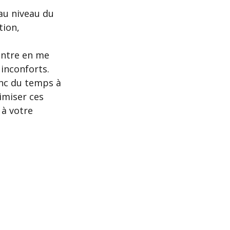
 au niveau du 
tion, 
entre en me 
inconforts. 
onc du temps à 
imiser ces 
 à votre 