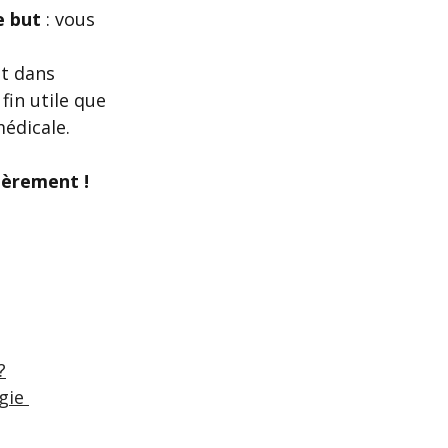
e but 
: vous 
t dans 
fin utile que 
édicale. 
ièrement !
?
gie 