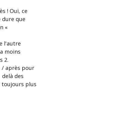
s ! Oui, ce 
e dure que 
n « 
 l'autre 
la moins 
s 2. 
t / après pour 
 delà des 
e toujours plus 