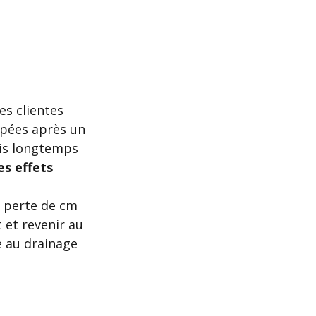
es clientes 
ipées après un 
uis longtemps 
es effets 
e perte de cm 
t et revenir au 
e au drainage 