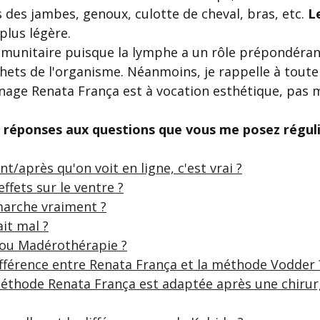
 des jambes, genoux, culotte de cheval, bras, etc. 
L
plus légère.
 immunitaire puisque la lymphe a un rôle prépondéran
hets de l'organisme. Néanmoins, je rappelle à toute 
nage Renata França est à vocation esthétique, pas m
s réponses aux questions que vous me posez régul
t/après qu'on voit en ligne, c'est vrai ?
effets sur le ventre ?
marche vraiment ?
ait mal ?
 ou Madérothérapie ?
différence entre Renata França et la méthode Vodder 
méthode Renata França est adaptée après une chirur