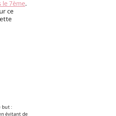
s le 7ème
. 
ur ce 
ette 
 but : 
n évitant de 