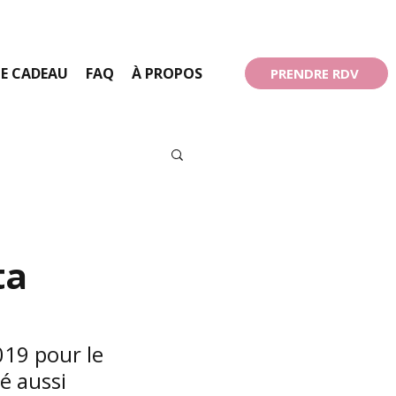
E CADEAU
FAQ
À PROPOS
PRENDRE RDV
ta
019 pour le 
é aussi 