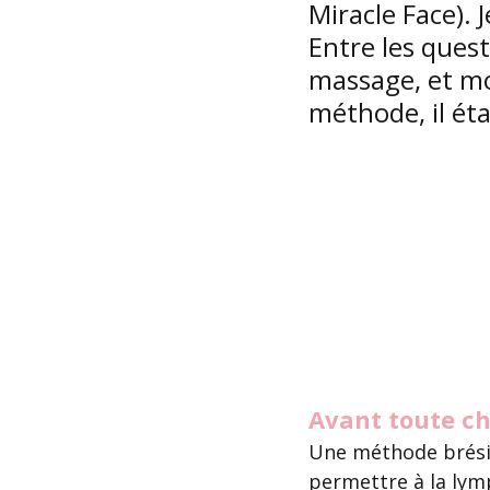
Miracle Face). 
Entre les ques
massage, et mon
méthode, il éta
Avant toute ch
Une méthode brésili
permettre à la lym