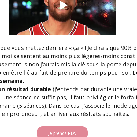
ue vous mettez derrière « ça » ! Je dirais que 90% d
z moi se sentent au moins plus légères/moins const
sement, sinon j’aurais mis la clé sous la porte dep
bien-être lié au fait de prendre du temps pour soi. 
L
 semaine.
un résultat durable
 (j'entends par durable une vrai
, une séance ne suffit pas, il faut privilégier le forfai
maine (5 séances). Dans ce cas, j'associe le modelag
s en profondeur, et arriver aux résltats souhaités. 
Je prends RDV